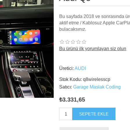
Bu sayfada 2018 ve sonrasında ür
aktif etme / Kablosuz Apple CarPla
bulacaksınız.
Bu ürünü ilk yorumlayan siz olun
Üretici:
AUDI
Stok Kodu:
q8wirelesscp
Satıcı:
Garage Maslak Coding
₺3.331,65
SEPETE EKLE