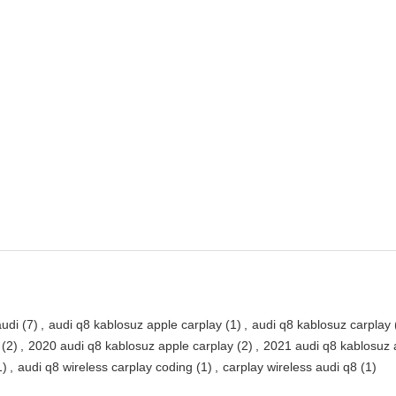
audi
(7)
,
audi q8 kablosuz apple carplay
(1)
,
audi q8 kablosuz carplay
(2)
,
2020 audi q8 kablosuz apple carplay
(2)
,
2021 audi q8 kablosuz 
1)
,
audi q8 wireless carplay coding
(1)
,
carplay wireless audi q8
(1)