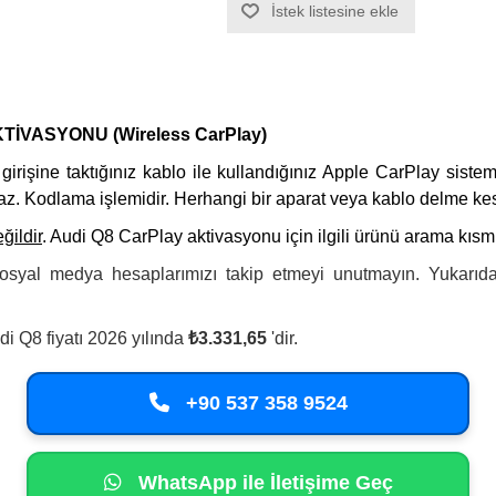
İstek listesine ekle
İVASYONU (Wireless CarPlay)
rişine taktığınız kablo ile kullandığınız Apple CarPlay sistemi
maz. Kodlama işlemidir. Herhangi bir aparat veya kablo delme k
ğildir
. Audi Q8 CarPlay aktivasyonu için ilgili ürünü arama kısmı
sosyal medya hesaplarımızı takip etmeyi unutmayın. Yukarıda
i Q8 fiyatı 2026 yılında
₺3.331,65
'dir.
+90 537 358 9524
WhatsApp ile İletişime Geç