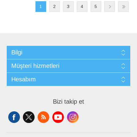
1
2
3
4
5
Bilgi
Müşteri hizmetleri
Hesabım
Bizi takip et