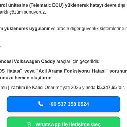
ol ünitesine (Telematic ECU) yüklenerek hatayı devre dışı bı
i farklı çözüm sunuyoruz.
lım yüklenerek uygulanır
ve aracın diğer güvenlik sistemlerine
.
öncesi Volkswagen Caddy
araçlar için geçerlidir.
S Hatası" veya "Acil Arama Fonksiyonu Hatası" sorununu
vunuzu hemen oluşturun.
| Yazılım ile Kalıcı Onarım fiyatı 2026 yılında
₺5.247,65
'dir.
+90 537 358 9524
WhatsApp ile İletişime Geç