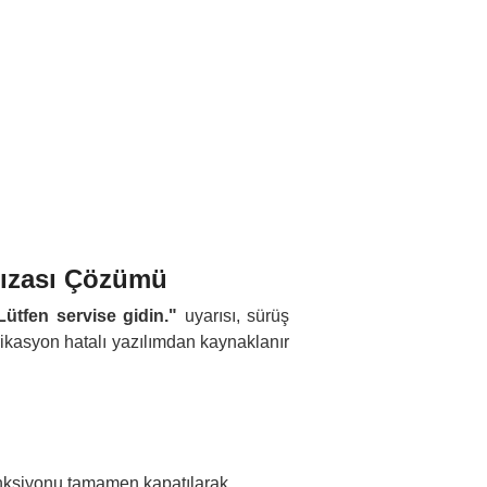
rızası Çözümü
ütfen servise gidin."
uyarısı, sürüş
rikasyon hatalı yazılımdan kaynaklanır
onksiyonu tamamen kapatılarak