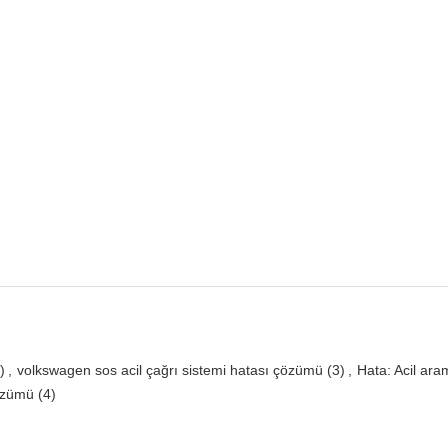
)
,
volkswagen sos acil çağrı sistemi hatası çözümü
(3)
,
Hata: Acil ara
özümü
(4)