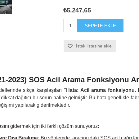
₺5.247,65
SEPETE EKLE
İstek listesine ekle
1-2023) SOS Acil Arama Fonksiyonu A
llerinde sıkça karşılaşılan
"Hata: Acil arama fonksiyonu. L
kkat dağıtıcı bir sorun haline gelmiştir. Bu hata genellikle fab
eğişimi yapılarak giderilmektedir.
nı gidermek için iki farklı çözüm sunuyoruz:
re Dışı Bırakma:
Bu yöntemde, aracınızdaki SOS acil çağrı f