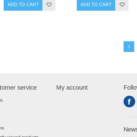
ADD TO CART
ADD TO CART
1
tomer service
My account
Foll
ch
ms
News
tly viewed products