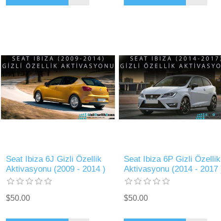
Seat Ibiza 6J Gizli Özellik
Seat Ibiza 6P Gizli Özellik
Aktivasyonu (2009 - 2014 )
Aktivasyonu (2014 - 2017 
$50.00
$50.00