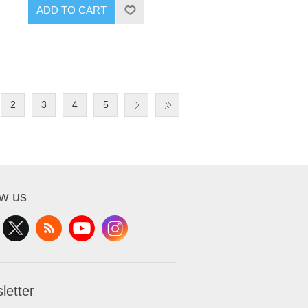
ADD TO CART
2
3
4
5
ow us
letter