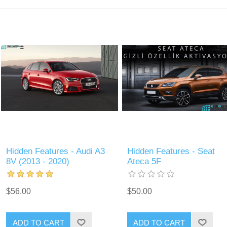
Hidden Features - Audi A3
Hidden Features - Seat
8V (2013 - 2020)
Ateca 5F
$56.00
$50.00
ADD TO CART
ADD TO CART