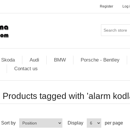
Register
Log 
Skoda
Audi
BMW
Porsche - Bentley
Contact us
Products tagged with 'alarm kod
Sort by
Display
per page