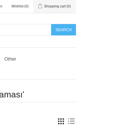
in
Wishlist
(0)
Shopping cart
(0)
SEARCH
Other
laması'