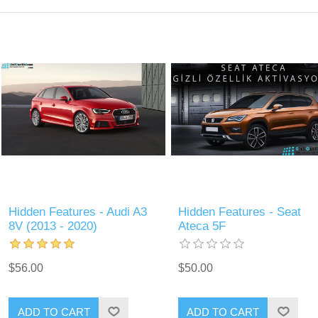
Hidden Features - Audi A3
Hidden Features - Seat
8V (2013 - 2020)
Ateca 5F
$56.00
$50.00
ADD TO CART
ADD TO CART