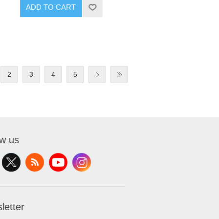
ADD TO CART
2
3
4
5
ow us
letter