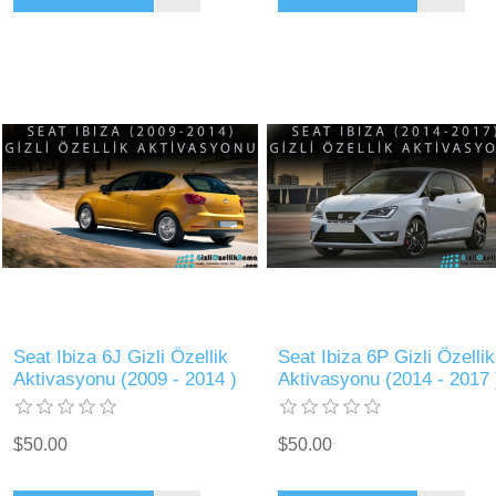
Seat Ibiza 6J Gizli Özellik
Seat Ibiza 6P Gizli Özellik
Aktivasyonu (2009 - 2014 )
Aktivasyonu (2014 - 2017 
$50.00
$50.00