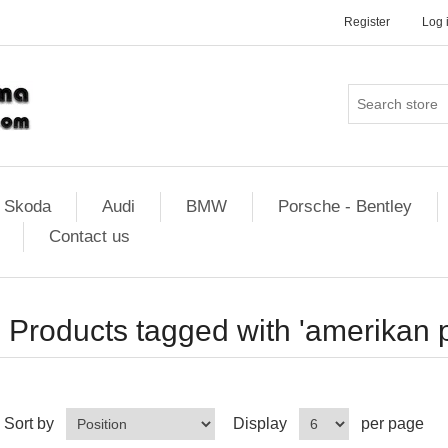
Register
Log 
Skoda
Audi
BMW
Porsche - Bentley
Contact us
Products tagged with 'amerikan p
Sort by
Display
per page