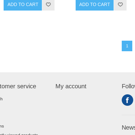
ADD TO CART
ADD TO CART
1
tomer service
My account
Foll
ch
ms
News
tly viewed products